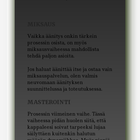
MIKSAUS
Vaikka äänitys onkin tärkein
prosessin osista, on myös
miksausvaiheessa mahdollista
tehdä paljon asioita.
Jos haluat äänittää itse ja ostaa vain
miksauspalvelun, olen valmis
neuvomaan äänityksen
suunnittelussa ja toteutuksessa.
MASTEROINTI
Prosessin viimeinen vaihe. Tässä
vaiheessa pidän huolen siitä, että
kappaleesi soivat tarpeeksi lujaa
säilyttäen kuitenkin halutun