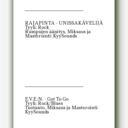
RAJAPINTA - UNISSAKÄVELIJÄ
Tyyli: Rock
Rumpujen äänitys, Miksaus ja
Masterointi: KyySounds
E.V.E.:N. - Got To Go
Tyyli: Rock/Blues
Tuotanto, Miksaus ja Masterointi:
KyySounds