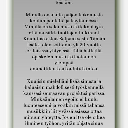
töistäni.
Minulla on alalta paljon kokemusta
koulun penkiltä ja käytännössä.
Minulla on sekä musiikkiteknologin,
että musiikkituottajan tutkinnot
Koulutuskeskus Salpauksesta. Tämän
lisäksi olen soittanut yli 20-vuotta
erilaisissa yhtyeissä. Tällä hetkellä
opiskelen musiikkituotannon
ylempää
ammattikorkeakoulututkintoa.
Kuulisin mielelläni lisää sinusta ja
haluaisin mahdollisesti työskennellä
kanssasi seuraavan projektisi parissa.
Minkäänlainen egoilu ei kuulu
luonteeseeni ja voitkin missä tahansa
musiikkiin liittyvässä asiassa ottaa
minuun yhteyttä. Jos en itse ole oikea
ihminen työhön, yritän ohjata sinua