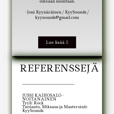
oikeaan suuntaan.
-Joni Kyynäräinen / KyySounds /
kyysounds@gmail.com
Lue lisää
REFERENSSEJÄ
JUSSI KAIHOSALO -
NOITANAINEN
Tyyli: Rock
Tuotanto, Miksaus ja Masterointi:
KyySounds