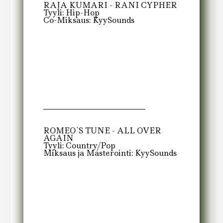
RAJA KUMARI - RANI CYPHER
Tyyli: Hip-Hop
Co-Miksaus: KyySounds
ROMEO`S TUNE - ALL OVER
AGAIN
Tyyli: Country/Pop
Miksaus ja Masterointi: KyySounds