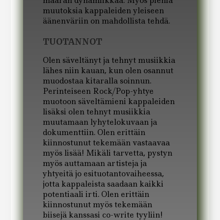
määrän dynamiikkaa. Myös pieniä
muutoksia kappaleiden yleiseen
äänenväriin on mahdollista tehdä.
TUOTANNOT
Olen säveltänyt ja tehnyt musiikkia
lähes niin kauan, kun olen osannut
muodostaa kitaralla soinnun.
Perinteiseen Rock/Pop-yhtye
muotoon säveltämieni kappaleiden
lisäksi olen tehnyt musiikkia
muutamaan lyhytelokuvaan ja
dokumenttiin. Olen erittäin
kiinnostunut tekemään vastaavaa
myös lisää! Mikäli tarvetta, pystyn
myös auttamaan artisteja ja
yhtyeitä jo esituotantovaiheessa,
jotta kappaleista saadaan kaikki
potentiaali irti. Olen erittäin
kiinnostunut myös tekemään
biisejä kanssasi co-write tyyliin!