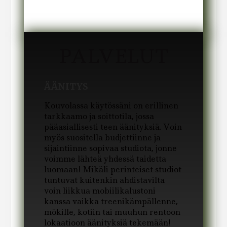
PALVELUT
ÄÄNITYS
Kouvolassa käytössäni on erillinen
tarkkaamo ja soittotila, jossa
pääasiallisesti teen äänityksiä. Voin
myös suositella budjettiinne ja
sijaintiinne sopivaa studiota, jonne
voimme lähteä yhdessä taidetta
luomaan! Mikäli perinteiset studiot
tuntuvat kuitenkin ahdistavilta
voin liikkua mobiilikalustoni
kanssa vaikka treenikämpällenne,
mökille, kotiin tai muuhun rentoon
lokaatioon äänityksiä tekemään!